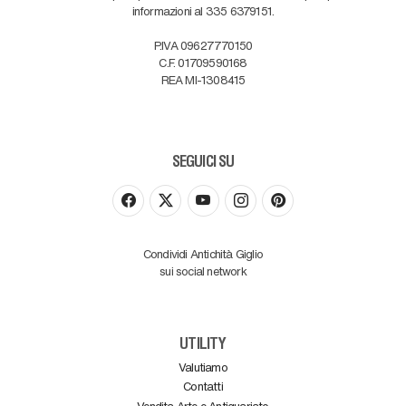
informazioni al 335 6379151.
P.IVA 09627770150
C.F. 01709590168
REA MI-1308415
SEGUICI SU
Condividi Antichità Giglio
sui social network
UTILITY
Valutiamo
Contatti
Vendita Arte e Antiquariato