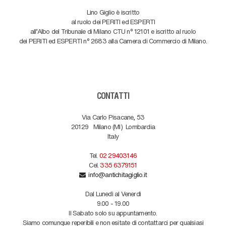
Lino Giglio è iscritto
al ruolo dei PERITI ed ESPERTI
all'Albo del Tribunale di Milano CTU n° 12101 e iscritto al ruolo
dei PERITI ed ESPERTI n° 2683 alla Camera di Commercio di Milano.
CONTATTI
Via Carlo Pisacane, 53
20129
Milano (MI)
Lombardia
Italy
Tel.
02 29403146
Cel.
335 6379151
info@antichitagiglio.it
Dal Lunedì al Venerdì
9.00 - 19.00
Il Sabato solo su appuntamento.
Siamo comunque reperibili e non esitate di contattarci per qualsiasi