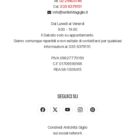
Tel.
02 29403146
Cel.
335 6379151
info@antichitagiglio.it
Dal Lunedì al Venerdì
9.00 - 19.00
Il Sabato solo su appuntamento.
Siamo comunque reperibili e non esitate di contattarci per qualsiasi
informazioni al 335 6379151.
P.IVA 09627770150
C.F. 01709590168
REA MI-1308415
SEGUICI SU
Condividi Antichità Giglio
sui social network